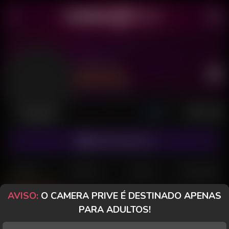
Louis 22
Último acesso: há 4 dias
Desconectado
ASSINAR FANCLUB
POSTS
FANCLUB
PAGOS
AVALIAÇÕES
AVISO:
O CAMERA PRIVE É DESTINADO APENAS
Posts
(11)
Fotos
(8)
Vídeos
(1)
PARA ADULTOS!