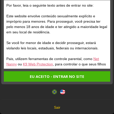
Grátis
Por favor, leia o seguinte texto antes de entrar no site:
Este website envolve conteúdo sexualmente explícito e
impróprio para menores. Para prosseguir, você precisa ter
pelo menos 18 anos de idade e ter atingido a maioridade legal
em seu local de residência.
Se você for menor de idade e decidir prosseguir, estará
Verifique sua conta
Verifique sua conta
violando leis locais, estaduais, federais ou internacionais.
Pais, utilizem ferramentas de controle parental, como
Net
1
1
Nanny
ou
K9 Web Protection
, para controlar o que seus filhos
veem.
EU ACEITO - ENTRAR NO SITE
Entrando no site, você confirma a veracidade dos seguintes
Este website utiliza cookies e tecnologias semelhantes de
fatos:
acordo com nossa
Política de Privacidade
. Ao prosseguir
Tenho ao menos 18 anos de idade e sou maior de idade
você concorda com estes termos.
em meu local de residência.
OK
Não vou redistribuir nenhum conteúdo do website.
Verifique sua conta
Sair
Não vou permitir que menores de idade acessem o