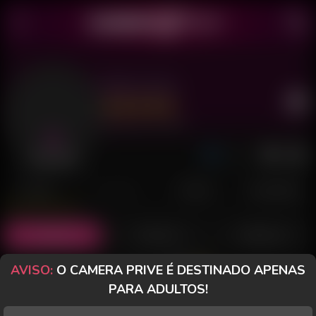
Miss Lolla
Último acesso: há 5 horas
Desconectada
POSTS
FANCLUB
PAGOS
AVALIAÇÕES
Posts
(8)
Fotos
(3)
Vídeos
(3)
AVISO:
O CAMERA PRIVE É DESTINADO APENAS
Grátis
PARA ADULTOS!