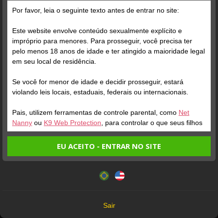
Por favor, leia o seguinte texto antes de entrar no site:
Este website envolve conteúdo sexualmente explícito e
impróprio para menores. Para prosseguir, você precisa ter
pelo menos 18 anos de idade e ter atingido a maioridade legal
Verifique sua conta
Verifique sua conta
em seu local de residência.
Se você for menor de idade e decidir prosseguir, estará
1
0:20
1
violando leis locais, estaduais, federais ou internacionais.
Pais, utilizem ferramentas de controle parental, como
Net
Nanny
ou
K9 Web Protection
, para controlar o que seus filhos
veem.
EU ACEITO - ENTRAR NO SITE
Entrando no site, você confirma a veracidade dos seguintes
Este website utiliza cookies e tecnologias semelhantes de
fatos:
acordo com nossa
Política de Privacidade
. Ao prosseguir
Verifique sua conta
Verifique sua conta
Tenho ao menos 18 anos de idade e sou maior de idade
você concorda com estes termos.
em meu local de residência.
1
0:08
1
OK
Não vou redistribuir nenhum conteúdo do website.
Sair
Não vou permitir que menores de idade acessem o