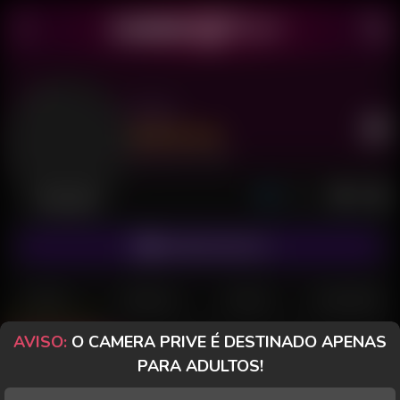
Lixju
Último acesso: há 3 dias
Desconectada
ASSINAR FANCLUB
POSTS
FANCLUB
PAGOS
AVALIAÇÕES
AVISO:
O CAMERA PRIVE É DESTINADO APENAS
Posts
(59)
Fotos
(48)
Vídeos
(10)
PARA ADULTOS!