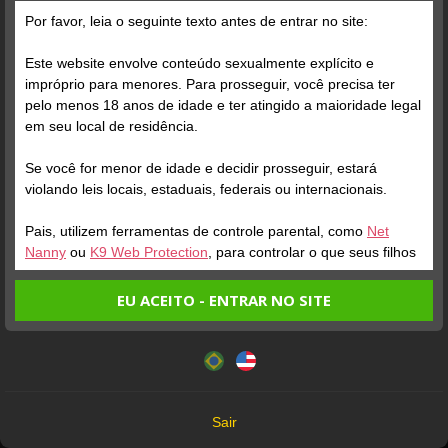
Grátis
Por favor, leia o seguinte texto antes de entrar no site:
Este website envolve conteúdo sexualmente explícito e
impróprio para menores. Para prosseguir, você precisa ter
pelo menos 18 anos de idade e ter atingido a maioridade legal
em seu local de residência.
Se você for menor de idade e decidir prosseguir, estará
Verifique sua conta
Verifique sua conta
violando leis locais, estaduais, federais ou internacionais.
Pais, utilizem ferramentas de controle parental, como
Net
1
1
Nanny
ou
K9 Web Protection
, para controlar o que seus filhos
veem.
EU ACEITO - ENTRAR NO SITE
Entrando no site, você confirma a veracidade dos seguintes
Este website utiliza cookies e tecnologias semelhantes de
fatos:
acordo com nossa
Política de Privacidade
. Ao prosseguir
Tenho ao menos 18 anos de idade e sou maior de idade
você concorda com estes termos.
em meu local de residência.
OK
Não vou redistribuir nenhum conteúdo do website.
Verifique sua conta
Verifique sua conta
Sair
Não vou permitir que menores de idade acessem o