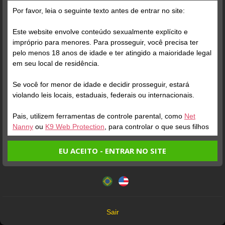
Por favor, leia o seguinte texto antes de entrar no site:
Este website envolve conteúdo sexualmente explícito e
impróprio para menores. Para prosseguir, você precisa ter
pelo menos 18 anos de idade e ter atingido a maioridade legal
Verifique sua conta
em seu local de residência.
Se você for menor de idade e decidir prosseguir, estará
1
0:29
violando leis locais, estaduais, federais ou internacionais.
Pais, utilizem ferramentas de controle parental, como
Net
Nanny
ou
K9 Web Protection
, para controlar o que seus filhos
veem.
EU ACEITO - ENTRAR NO SITE
Entrando no site, você confirma a veracidade dos seguintes
Este website utiliza cookies e tecnologias semelhantes de
fatos:
acordo com nossa
Política de Privacidade
. Ao prosseguir
Verifique sua conta
Tenho ao menos 18 anos de idade e sou maior de idade
você concorda com estes termos.
em meu local de residência.
3
OK
Não vou redistribuir nenhum conteúdo do website.
PENÉLOPE DO
MUSA
Sair
SUL
NATHY
Não vou permitir que menores de idade acessem o