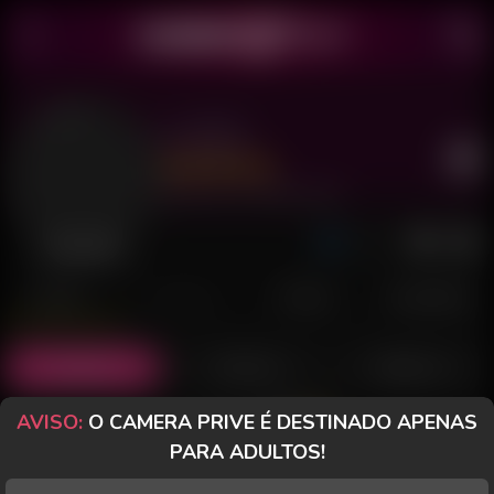
Lia 084
Último acesso: 14 de Maio de 2026
Desconectada
POSTS
FANCLUB
PAGOS
AVALIAÇÕES
Posts
(5)
Fotos
(3)
Vídeos
(1)
AVISO:
O CAMERA PRIVE É DESTINADO APENAS
Grátis
PARA ADULTOS!