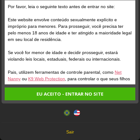
Por favor, leia o seguinte texto antes de entrar no site:
Este website envolve conteúdo sexualmente explícito e
impróprio para menores. Para prosseguir, você precisa ter
pelo menos 18 anos de idade e ter atingido a maioridade legal
em seu local de residência.
Se você for menor de idade e decidir prosseguir, estará
ONLINE
ENTRAR NA SALA
ONLINE
violando leis locais, estaduais, federais ou internacionais.
ANNY CEREJA
Perfil
CHENERY
Perfil
Pais, utilizem ferramentas de controle parental, como
Net
Nanny
ou
K9 Web Protection
, para controlar o que seus filhos
veem.
EU ACEITO - ENTRAR NO SITE
Entrando no site, você confirma a veracidade dos seguintes
Este website utiliza cookies e tecnologias semelhantes de
fatos:
acordo com nossa
Política de Privacidade
. Ao prosseguir
Tenho ao menos 18 anos de idade e sou maior de idade
você concorda com estes termos.
em meu local de residência.
OK
Não vou redistribuir nenhum conteúdo do website.
Sair
Não vou permitir que menores de idade acessem o