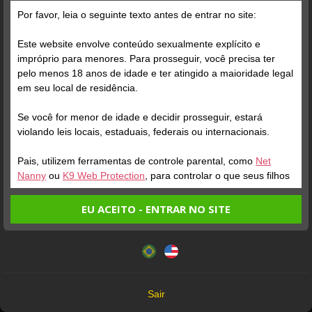
Por favor, leia o seguinte texto antes de entrar no site:
Este website envolve conteúdo sexualmente explícito e
impróprio para menores. Para prosseguir, você precisa ter
pelo menos 18 anos de idade e ter atingido a maioridade legal
Verifique sua conta
em seu local de residência.
Se você for menor de idade e decidir prosseguir, estará
1
1:01
violando leis locais, estaduais, federais ou internacionais.
Pais, utilizem ferramentas de controle parental, como
Net
Nanny
ou
K9 Web Protection
, para controlar o que seus filhos
veem.
EU ACEITO - ENTRAR NO SITE
Entrando no site, você confirma a veracidade dos seguintes
Este website utiliza cookies e tecnologias semelhantes de
fatos:
acordo com nossa
Política de Privacidade
. Ao prosseguir
Verifique sua conta
Verifique sua conta
Tenho ao menos 18 anos de idade e sou maior de idade
você concorda com estes termos.
em meu local de residência.
1
2
OK
Não vou redistribuir nenhum conteúdo do website.
LORENZO
Sair
DOMM KING
SATIERF
Não vou permitir que menores de idade acessem o
Online