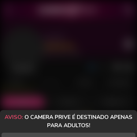
Leo 01
Último acesso: há 3 horas
Desconectado
POSTS
FANCLUB
PAGOS
AVALIAÇÕES
Posts
(5)
Fotos
(3)
Vídeos
(1)
AVISO:
O CAMERA PRIVE É DESTINADO APENAS
Grátis
PARA ADULTOS!