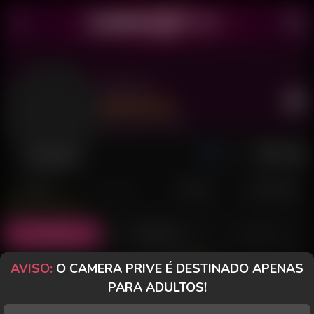
Lay TS
Último acesso: há 11 horas
Desconectada
POSTS
FANCLUB
PAGOS
AVALIAÇÕES
Posts
(9)
Fotos
(3)
Vídeos
(0)
AVISO:
O CAMERA PRIVE É DESTINADO APENAS
Grátis
PARA ADULTOS!