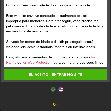
Por favor, leia o seguinte texto antes de entrar no site:
Este website envolve conteúdo sexualmente explícito e
impróprio para menores. Para prosseguir, você precisa ter
pelo menos 18 anos de idade e ter atingido a maioridade legal
em seu local de residência.
Se você for menor de idade e decidir prosseguir, estará
violando leis locais, estaduais, federais ou internacionais.
Pais, utilizem ferramentas de controle parental, como
Net
Nanny
ou
K9 Web Protection
, para controlar o que seus filhos
veem.
EU ACEITO - ENTRAR NO SITE
Entrando no site, você confirma a veracidade dos seguintes
Este website utiliza cookies e tecnologias semelhantes de
fatos:
acordo com nossa
Política de Privacidade
. Ao prosseguir
Verifique sua conta
Tenho ao menos 18 anos de idade e sou maior de idade
você concorda com estes termos.
em meu local de residência.
3
OK
Não vou redistribuir nenhum conteúdo do website.
Sair
Não vou permitir que menores de idade acessem o