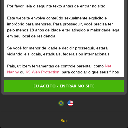
Por favor, leia o seguinte texto antes de entrar no site:
Posts
(174)
Fotos
(72)
Vídeos
(101)
Este website envolve conteúdo sexualmente explícito e
impróprio para menores. Para prosseguir, você precisa ter
pelo menos 18 anos de idade e ter atingido a maioridade legal
Grátis
em seu local de residência.
Se você for menor de idade e decidir prosseguir, estará
violando leis locais, estaduais, federais ou internacionais.
Pais, utilizem ferramentas de controle parental, como
Net
Nanny
ou
K9 Web Protection
, para controlar o que seus filhos
veem.
EU ACEITO - ENTRAR NO SITE
Verifique sua conta
Verifique sua conta
Entrando no site, você confirma a veracidade dos seguintes
Este website utiliza cookies e tecnologias semelhantes de
fatos:
acordo com nossa
Política de Privacidade
. Ao prosseguir
1
1
Tenho ao menos 18 anos de idade e sou maior de idade
você concorda com estes termos.
em meu local de residência.
OK
Não vou redistribuir nenhum conteúdo do website.
Sair
Não vou permitir que menores de idade acessem o