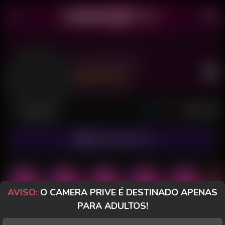
Laiza Novaes
Último acesso: há 19 horas
Desconectada
ASSINAR FANCLUB
AVISO:
O CAMERA PRIVE É DESTINADO APENAS
PARA ADULTOS!
POSTS
FANCLUB
PAGOS
AVALIAÇÕES