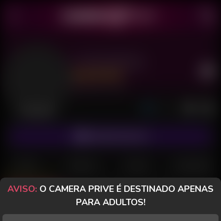
La Donzelinha
Último acesso: há 1 dia
Desconectada
ASSINAR FANCLUB
POSTS
FANCLUB
PAGOS
AVALIAÇÕES
AVISO:
O CAMERA PRIVE É DESTINADO APENAS
Posts
(30)
Fotos
(15)
Vídeos
(7)
PARA ADULTOS!