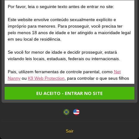
Grátis
Por favor, leia o seguinte texto antes de entrar no site:
Este website envolve conteúdo sexualmente explícito e
impróprio para menores. Para prosseguir, você precisa ter
pelo menos 18 anos de idade e ter atingido a maioridade legal
em seu local de residência.
Se você for menor de idade e decidir prosseguir, estará
Verifique sua conta
Verifique sua conta
violando leis locais, estaduais, federais ou internacionais.
Pais, utilizem ferramentas de controle parental, como
Net
1
1
Nanny
ou
K9 Web Protection
, para controlar o que seus filhos
veem.
EU ACEITO - ENTRAR NO SITE
Entrando no site, você confirma a veracidade dos seguintes
Este website utiliza cookies e tecnologias semelhantes de
fatos:
acordo com nossa
Política de Privacidade
. Ao prosseguir
Tenho ao menos 18 anos de idade e sou maior de idade
você concorda com estes termos.
em meu local de residência.
OK
Não vou redistribuir nenhum conteúdo do website.
Verifique sua conta
Verifique sua conta
Sair
Não vou permitir que menores de idade acessem o