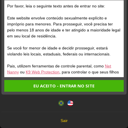
Por favor, leia o seguinte texto antes de entrar no site:
Este website envolve conteúdo sexualmente explícito e
impróprio para menores. Para prosseguir, você precisa ter
pelo menos 18 anos de idade e ter atingido a maioridade legal
em seu local de residência.
Se você for menor de idade e decidir prosseguir, estará
violando leis locais, estaduais, federais ou internacionais.
OH GUI
KYRAX
Online
Online
Pais, utilizem ferramentas de controle parental, como
Net
Nanny
ou
K9 Web Protection
, para controlar o que seus filhos
veem.
EU ACEITO - ENTRAR NO SITE
Entrando no site, você confirma a veracidade dos seguintes
Este website utiliza cookies e tecnologias semelhantes de
fatos:
acordo com nossa
Política de Privacidade
. Ao prosseguir
Tenho ao menos 18 anos de idade e sou maior de idade
Todos os Modelos que aparecem neste site têm mais de 18 anos
você concorda com estes termos.
em meu local de residência.
18 U.S.C. 2257 Record-Keeping Requirements Compliance Statement
OK
Não vou redistribuir nenhum conteúdo do website.
Sair
Não vou permitir que menores de idade acessem o