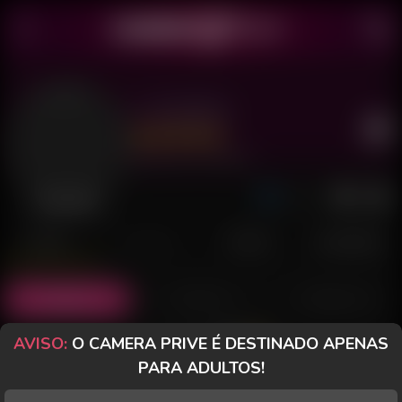
L Carvalho
Último acesso: há 18 minutos
Desconectado
POSTS
FANCLUB
PAGOS
AVALIAÇÕES
Posts
(1)
Fotos
(0)
Vídeos
(0)
AVISO:
O CAMERA PRIVE É DESTINADO APENAS
Grátis
PARA ADULTOS!