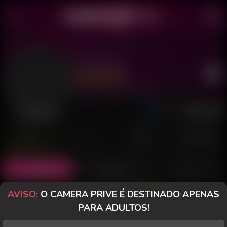
Kobrahhh
Último acesso: 26 de Junho de 2025
Desconectado
POSTS
FANCLUB
PAGOS
AVALIAÇÕES
Posts
(9)
Fotos
(1)
Vídeos
(0)
AVISO:
O CAMERA PRIVE É DESTINADO APENAS
Grátis
PARA ADULTOS!