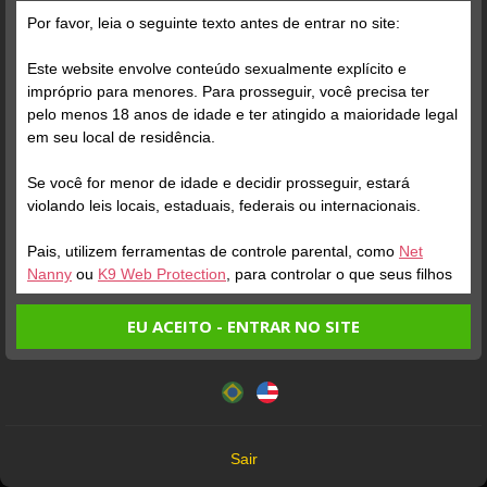
Por favor, leia o seguinte texto antes de entrar no site:
Este website envolve conteúdo sexualmente explícito e
impróprio para menores. Para prosseguir, você precisa ter
pelo menos 18 anos de idade e ter atingido a maioridade legal
Verifique sua conta
em seu local de residência.
Se você for menor de idade e decidir prosseguir, estará
1
violando leis locais, estaduais, federais ou internacionais.
to afim m de gozar
Pais, utilizem ferramentas de controle parental, como
Net
gostoso hoje!
Nanny
ou
K9 Web Protection
, para controlar o que seus filhos
veem.
EU ACEITO - ENTRAR NO SITE
Entrando no site, você confirma a veracidade dos seguintes
Este website utiliza cookies e tecnologias semelhantes de
fatos:
acordo com nossa
Política de Privacidade
. Ao prosseguir
Tenho ao menos 18 anos de idade e sou maior de idade
você concorda com estes termos.
em meu local de residência.
OK
Não vou redistribuir nenhum conteúdo do website.
Sair
Não vou permitir que menores de idade acessem o