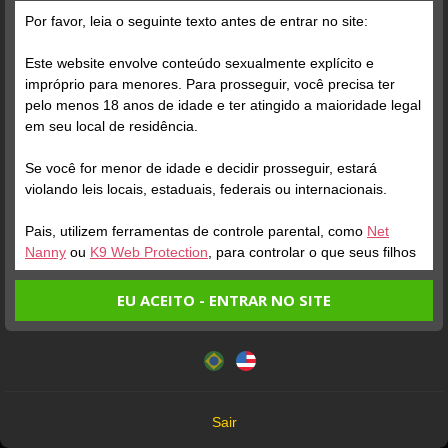
Por favor, leia o seguinte texto antes de entrar no site:
Este website envolve conteúdo sexualmente explícito e
impróprio para menores. Para prosseguir, você precisa ter
pelo menos 18 anos de idade e ter atingido a maioridade legal
Verifique sua conta
em seu local de residência.
Se você for menor de idade e decidir prosseguir, estará
1
violando leis locais, estaduais, federais ou internacionais.
Pais, utilizem ferramentas de controle parental, como
Net
Nanny
ou
K9 Web Protection
, para controlar o que seus filhos
veem.
EU ACEITO - ENTRAR NO SITE
Entrando no site, você confirma a veracidade dos seguintes
Este website utiliza cookies e tecnologias semelhantes de
fatos:
acordo com nossa
Política de Privacidade
. Ao prosseguir
Verifique sua conta
Verifique sua conta
Tenho ao menos 18 anos de idade e sou maior de idade
você concorda com estes termos.
em meu local de residência.
1
1
OK
Não vou redistribuir nenhum conteúdo do website.
Sair
Não vou permitir que menores de idade acessem o