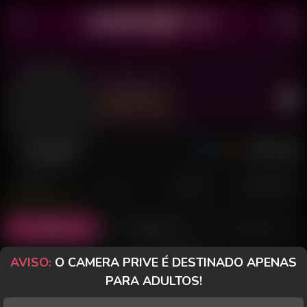
Kimberly X
Último acesso: há 9 horas
Desconectada
POSTS
FANCLUB
PAGOS
AVALIAÇÕES
Posts
(8)
Fotos
(5)
Vídeos
(0)
AVISO:
O CAMERA PRIVE É DESTINADO APENAS
Grátis
PARA ADULTOS!