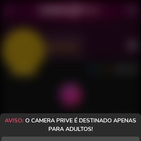
Kharollynne
Último acesso: há 3 minutos
Chat Simples
AVISO:
O CAMERA PRIVE É DESTINADO APENAS
POSTS
FANCLUB
PAGOS
AVALIAÇÕES
PARA ADULTOS!
Posts
(16)
Fotos
(16)
Vídeos
(0)