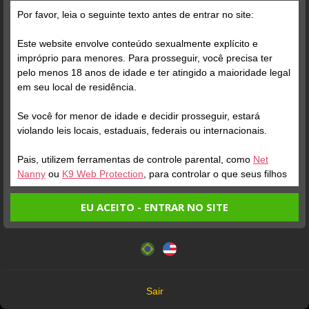
Por favor, leia o seguinte texto antes de entrar no site:
Grátis
Este website envolve conteúdo sexualmente explícito e
impróprio para menores. Para prosseguir, você precisa ter
pelo menos 18 anos de idade e ter atingido a maioridade legal
em seu local de residência.
Se você for menor de idade e decidir prosseguir, estará
violando leis locais, estaduais, federais ou internacionais.
Pais, utilizem ferramentas de controle parental, como
Net
Verifique sua conta
Verifique sua conta
Nanny
ou
K9 Web Protection
, para controlar o que seus filhos
veem.
1
1
EU ACEITO - ENTRAR NO SITE
Entrando no site, você confirma a veracidade dos seguintes
Este website utiliza cookies e tecnologias semelhantes de
fatos:
acordo com nossa
Política de Privacidade
. Ao prosseguir
Tenho ao menos 18 anos de idade e sou maior de idade
você concorda com estes termos.
em meu local de residência.
OK
Não vou redistribuir nenhum conteúdo do website.
Sair
Não vou permitir que menores de idade acessem o