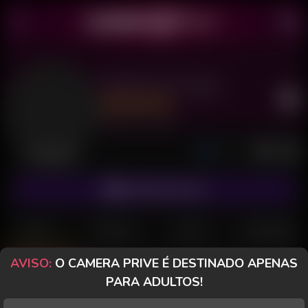
Katherine Arante
Último acesso: há 5 dias
Desconectada
ASSINAR FANCLUB
POSTS
FANCLUB
PAGOS
AVALIAÇÕES
AVISO:
O CAMERA PRIVE É DESTINADO APENAS
Posts
(168)
Fotos
(101)
Vídeos
(48)
PARA ADULTOS!