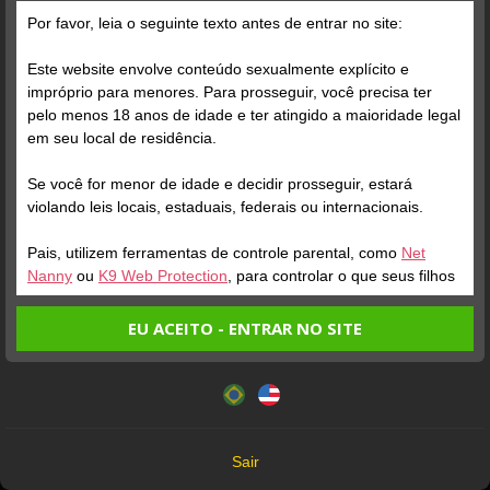
Grátis
Por favor, leia o seguinte texto antes de entrar no site:
Este website envolve conteúdo sexualmente explícito e
impróprio para menores. Para prosseguir, você precisa ter
pelo menos 18 anos de idade e ter atingido a maioridade legal
em seu local de residência.
Se você for menor de idade e decidir prosseguir, estará
Verifique sua conta
Verifique sua conta
violando leis locais, estaduais, federais ou internacionais.
Pais, utilizem ferramentas de controle parental, como
Net
1
1
Nanny
ou
K9 Web Protection
, para controlar o que seus filhos
veem.
EU ACEITO - ENTRAR NO SITE
Entrando no site, você confirma a veracidade dos seguintes
Este website utiliza cookies e tecnologias semelhantes de
fatos:
acordo com nossa
Política de Privacidade
. Ao prosseguir
Tenho ao menos 18 anos de idade e sou maior de idade
você concorda com estes termos.
em meu local de residência.
OK
Não vou redistribuir nenhum conteúdo do website.
Verifique sua conta
Sair
Não vou permitir que menores de idade acessem o