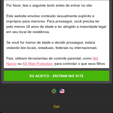
Ainda não há postagens
Por favor, leia o seguinte texto antes de entrar no site:
Este website envolve conteúdo sexualmente explícito e
impróprio para menores. Para prosseguir, você precisa ter
pelo menos 18 anos de idade e ter atingido a maioridade legal
em seu local de residência.
Se você for menor de idade e decidir prosseguir, estará
violando leis locais, estaduais, federais ou internacionais.
Todos os Modelos que aparecem neste site têm mais de 18 anos
Pais, utilizem ferramentas de controle parental, como
Net
18 U.S.C. 2257 Record-Keeping Requirements Compliance Statement
Nanny
ou
K9 Web Protection
, para controlar o que seus filhos
veem.
EU ACEITO - ENTRAR NO SITE
Entrando no site, você confirma a veracidade dos seguintes
Camera Prive® 2026 ©
Este website utiliza cookies e tecnologias semelhantes de
fatos:
acordo com nossa
Política de Privacidade
. Ao prosseguir
Termos de Uso
Tenho ao menos 18 anos de idade e sou maior de idade
você concorda com estes termos.
Política de Privacidade
em meu local de residência.
Política de Cookies
OK
Não vou redistribuir nenhum conteúdo do website.
Sair
Não vou permitir que menores de idade acessem o
DMCA