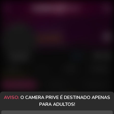
Jú Gravida
Último acesso: há 15 horas
Desconectada
POSTS
FANCLUB
PAGOS
AVALIAÇÕES
Posts
(0)
Fotos
(0)
Vídeos
(0)
AVISO:
O CAMERA PRIVE É DESTINADO APENAS
Grátis
PARA ADULTOS!