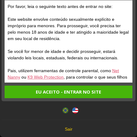
Por favor, leia o seguinte texto antes de entrar no site:
Este website envolve conteúdo sexualmente explícito e
impróprio para menores. Para prosseguir, você precisa ter
pelo menos 18 anos de idade e ter atingido a maioridade legal
Verifique sua conta
em seu local de residência.
Se você for menor de idade e decidir prosseguir, estará
1
violando leis locais, estaduais, federais ou internacionais.
Pais, utilizem ferramentas de controle parental, como
Net
Nanny
ou
K9 Web Protection
, para controlar o que seus filhos
veem.
EU ACEITO - ENTRAR NO SITE
Entrando no site, você confirma a veracidade dos seguintes
Este website utiliza cookies e tecnologias semelhantes de
fatos:
acordo com nossa
Política de Privacidade
. Ao prosseguir
Verifique sua conta
Tenho ao menos 18 anos de idade e sou maior de idade
você concorda com estes termos.
em meu local de residência.
1
OK
Não vou redistribuir nenhum conteúdo do website.
Sair
Não vou permitir que menores de idade acessem o