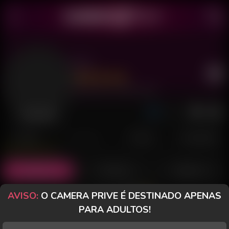
Joe
Último acesso: 4 de Julho de 2026
Desconectada
POSTS
FANCLUB
PAGOS
AVALIAÇÕES
Posts
(12)
Fotos
(8)
Vídeos
(1)
AVISO:
O CAMERA PRIVE É DESTINADO APENAS
Grátis
PARA ADULTOS!