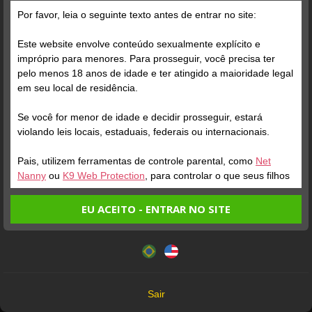
Por favor, leia o seguinte texto antes de entrar no site:
Este website envolve conteúdo sexualmente explícito e
impróprio para menores. Para prosseguir, você precisa ter
pelo menos 18 anos de idade e ter atingido a maioridade legal
Verifique sua conta
Verifique sua conta
em seu local de residência.
Se você for menor de idade e decidir prosseguir, estará
1
1:12
1
violando leis locais, estaduais, federais ou internacionais.
Pais, utilizem ferramentas de controle parental, como
Net
Nanny
ou
K9 Web Protection
, para controlar o que seus filhos
veem.
EU ACEITO - ENTRAR NO SITE
Entrando no site, você confirma a veracidade dos seguintes
Este website utiliza cookies e tecnologias semelhantes de
fatos:
acordo com nossa
Política de Privacidade
. Ao prosseguir
Verifique sua conta
Verifique sua conta
Tenho ao menos 18 anos de idade e sou maior de idade
você concorda com estes termos.
em meu local de residência.
1
0:20
2
OK
Não vou redistribuir nenhum conteúdo do website.
Sair
Não vou permitir que menores de idade acessem o