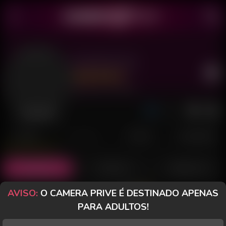
Jhaninha 36
Último acesso: há 22 horas
Desconectada
POSTS
FANCLUB
PAGOS
AVALIAÇÕES
Posts
(18)
Fotos
(4)
Vídeos
(12)
AVISO:
O CAMERA PRIVE É DESTINADO APENAS
Grátis
PARA ADULTOS!