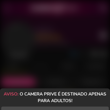
Jayschi
Último acesso: há 16 minutos
Desconectada
POSTS
FANCLUB
PAGOS
AVALIAÇÕES
Posts
(77)
Fotos
(46)
Vídeos
(20)
AVISO:
O CAMERA PRIVE É DESTINADO APENAS
Grátis
PARA ADULTOS!