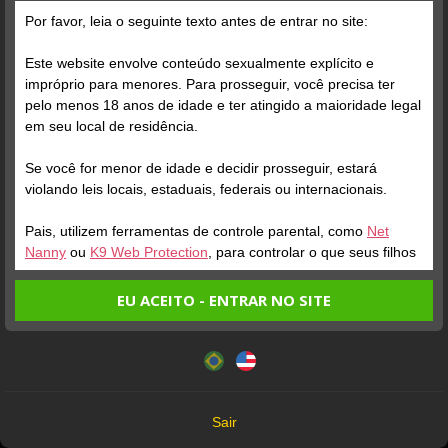
Por favor, leia o seguinte texto antes de entrar no site:
Este website envolve conteúdo sexualmente explícito e
impróprio para menores. Para prosseguir, você precisa ter
pelo menos 18 anos de idade e ter atingido a maioridade legal
Verifique sua conta
em seu local de residência.
Se você for menor de idade e decidir prosseguir, estará
2
violando leis locais, estaduais, federais ou internacionais.
Pais, utilizem ferramentas de controle parental, como
Net
Nanny
ou
K9 Web Protection
, para controlar o que seus filhos
veem.
EU ACEITO - ENTRAR NO SITE
Entrando no site, você confirma a veracidade dos seguintes
Este website utiliza cookies e tecnologias semelhantes de
fatos:
acordo com nossa
Política de Privacidade
. Ao prosseguir
Verifique sua conta
Verifique sua conta
Tenho ao menos 18 anos de idade e sou maior de idade
você concorda com estes termos.
em meu local de residência.
1
3:57
1 /
1
OK
Não vou redistribuir nenhum conteúdo do website.
Sair
Todo conteúdo em
Não vou permitir que menores de idade acessem o