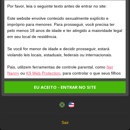
Por favor, leia o seguinte texto antes de entrar no site:
Este website envolve conteúdo sexualmente explícito e
impróprio para menores. Para prosseguir, você precisa ter
pelo menos 18 anos de idade e ter atingido a maioridade legal
Verifique sua conta
em seu local de residência.
Se você for menor de idade e decidir prosseguir, estará
1
violando leis locais, estaduais, federais ou internacionais.
Pais, utilizem ferramentas de controle parental, como
Net
Nanny
ou
K9 Web Protection
, para controlar o que seus filhos
veem.
EU ACEITO - ENTRAR NO SITE
Entrando no site, você confirma a veracidade dos seguintes
Este website utiliza cookies e tecnologias semelhantes de
fatos:
acordo com nossa
Política de Privacidade
. Ao prosseguir
Verifique sua conta
Tenho ao menos 18 anos de idade e sou maior de idade
você concorda com estes termos.
em meu local de residência.
1
0:14
OK
Não vou redistribuir nenhum conteúdo do website.
LEX LUTHOR
Sair
PACHAPAPA K77
10
Não vou permitir que menores de idade acessem o
Online