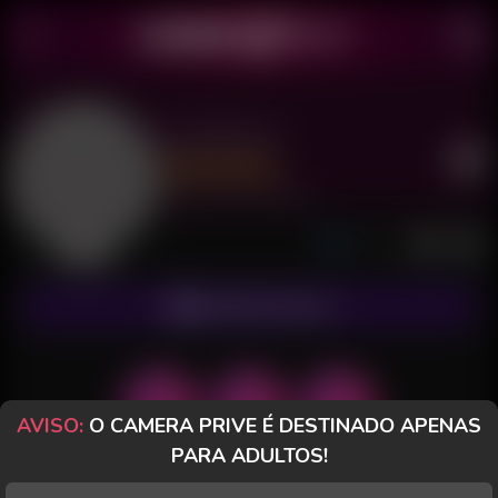
Izzy Briant
Último acesso: há 28 minutos
Ausente
ASSINAR FANCLUB
AVISO:
O CAMERA PRIVE É DESTINADO APENAS
PARA ADULTOS!
POSTS
FANCLUB
PAGOS
AVALIAÇÕES