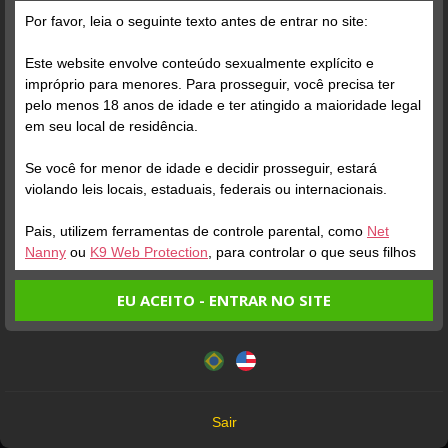
Por favor, leia o seguinte texto antes de entrar no site:
Posts
(102)
Fotos
(68)
Vídeos
(19)
Este website envolve conteúdo sexualmente explícito e
impróprio para menores. Para prosseguir, você precisa ter
pelo menos 18 anos de idade e ter atingido a maioridade legal
Grátis
em seu local de residência.
Se você for menor de idade e decidir prosseguir, estará
violando leis locais, estaduais, federais ou internacionais.
Pais, utilizem ferramentas de controle parental, como
Net
Nanny
ou
K9 Web Protection
, para controlar o que seus filhos
veem.
EU ACEITO - ENTRAR NO SITE
Verifique sua conta
Verifique sua conta
Entrando no site, você confirma a veracidade dos seguintes
Este website utiliza cookies e tecnologias semelhantes de
fatos:
acordo com nossa
Política de Privacidade
. Ao prosseguir
1
1
Tenho ao menos 18 anos de idade e sou maior de idade
você concorda com estes termos.
em meu local de residência.
Oiii, fica aqui um recado
OK
Não vou redistribuir nenhum conteúdo do website.
pra vocês mal educados e
Sair
apressados.
Não vou permitir que menores de idade acessem o