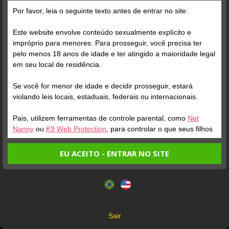
Por favor, leia o seguinte texto antes de entrar no site:
Este website envolve conteúdo sexualmente explícito e
impróprio para menores. Para prosseguir, você precisa ter
pelo menos 18 anos de idade e ter atingido a maioridade legal
em seu local de residência.
Se você for menor de idade e decidir prosseguir, estará
ONLINE
ENTRAR NA SALA
ONLINE
violando leis locais, estaduais, federais ou internacionais.
BIANCA VALLEN
Perfil
JAPINHA SAFADA
Perfil
Pais, utilizem ferramentas de controle parental, como
Net
Nanny
ou
K9 Web Protection
, para controlar o que seus filhos
veem.
EU ACEITO - ENTRAR NO SITE
Entrando no site, você confirma a veracidade dos seguintes
Este website utiliza cookies e tecnologias semelhantes de
fatos:
acordo com nossa
Política de Privacidade
. Ao prosseguir
Tenho ao menos 18 anos de idade e sou maior de idade
você concorda com estes termos.
em meu local de residência.
OK
Não vou redistribuir nenhum conteúdo do website.
Sair
Não vou permitir que menores de idade acessem o