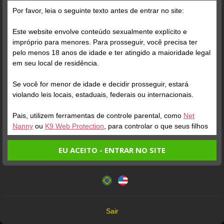
Grátis
Por favor, leia o seguinte texto antes de entrar no site:
Este website envolve conteúdo sexualmente explícito e
impróprio para menores. Para prosseguir, você precisa ter
pelo menos 18 anos de idade e ter atingido a maioridade legal
em seu local de residência.
Se você for menor de idade e decidir prosseguir, estará
Verifique sua conta
Verifique sua conta
violando leis locais, estaduais, federais ou internacionais.
Pais, utilizem ferramentas de controle parental, como
Net
1
0:30
1
Nanny
ou
K9 Web Protection
, para controlar o que seus filhos
veem.
EU ACEITO - ENTRAR NO SITE
Entrando no site, você confirma a veracidade dos seguintes
Este website utiliza cookies e tecnologias semelhantes de
fatos:
acordo com nossa
Política de Privacidade
. Ao prosseguir
Tenho ao menos 18 anos de idade e sou maior de idade
você concorda com estes termos.
em meu local de residência.
OK
Não vou redistribuir nenhum conteúdo do website.
Verifique sua conta
Verifique sua conta
Sair
Não vou permitir que menores de idade acessem o