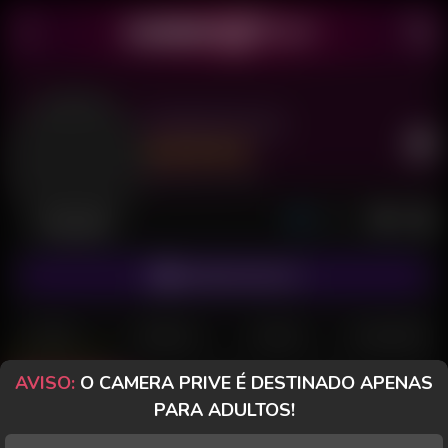
Índiazinha 05
Último acesso: há 1 hora
Desconectada
ASSINAR FANCLUB
POSTS
FANCLUB
PAGOS
AVALIAÇÕES
AVISO:
O CAMERA PRIVE É DESTINADO APENAS
Posts
(42)
Fotos
(15)
Vídeos
(16)
PARA ADULTOS!