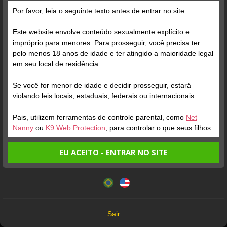
Por favor, leia o seguinte texto antes de entrar no site:
Este website envolve conteúdo sexualmente explícito e
impróprio para menores. Para prosseguir, você precisa ter
pelo menos 18 anos de idade e ter atingido a maioridade legal
Verifique sua conta
Verifique sua conta
em seu local de residência.
Se você for menor de idade e decidir prosseguir, estará
1
1
1:00
0:19
violando leis locais, estaduais, federais ou internacionais.
Pais, utilizem ferramentas de controle parental, como
Net
Nanny
ou
K9 Web Protection
, para controlar o que seus filhos
veem.
EU ACEITO - ENTRAR NO SITE
Entrando no site, você confirma a veracidade dos seguintes
Este website utiliza cookies e tecnologias semelhantes de
fatos:
acordo com nossa
Política de Privacidade
. Ao prosseguir
Verifique sua conta
Verifique sua conta
Tenho ao menos 18 anos de idade e sou maior de idade
você concorda com estes termos.
em meu local de residência.
1
0:34
2
OK
Não vou redistribuir nenhum conteúdo do website.
Sair
Não vou permitir que menores de idade acessem o