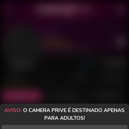
Inaina
Último acesso: 29 de Julho de 2026
Desconectada
POSTS
FANCLUB
PAGOS
AVALIAÇÕES
Posts
(16)
Fotos
(12)
Vídeos
(4)
AVISO:
O CAMERA PRIVE É DESTINADO APENAS
Grátis
PARA ADULTOS!