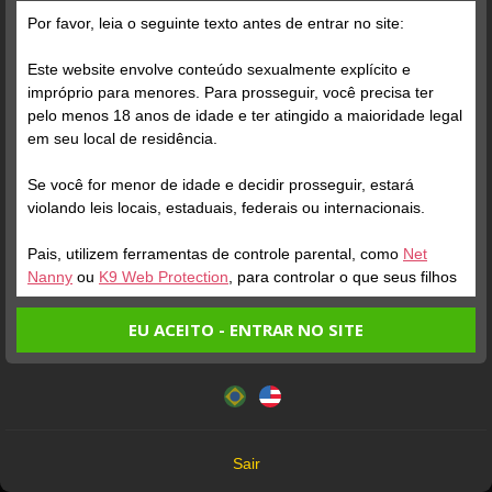
Por favor, leia o seguinte texto antes de entrar no site:
Este website envolve conteúdo sexualmente explícito e
impróprio para menores. Para prosseguir, você precisa ter
pelo menos 18 anos de idade e ter atingido a maioridade legal
Verifique sua conta
Verifique sua conta
em seu local de residência.
Se você for menor de idade e decidir prosseguir, estará
1
1
violando leis locais, estaduais, federais ou internacionais.
Pais, utilizem ferramentas de controle parental, como
Net
Nanny
ou
K9 Web Protection
, para controlar o que seus filhos
veem.
EU ACEITO - ENTRAR NO SITE
Entrando no site, você confirma a veracidade dos seguintes
Este website utiliza cookies e tecnologias semelhantes de
fatos:
acordo com nossa
Política de Privacidade
. Ao prosseguir
Verifique sua conta
Verifique sua conta
Tenho ao menos 18 anos de idade e sou maior de idade
você concorda com estes termos.
em meu local de residência.
1
1
OK
Não vou redistribuir nenhum conteúdo do website.
Sair
Não vou permitir que menores de idade acessem o