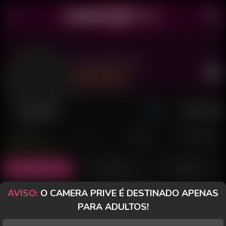
Goth Domina
Último acesso: há 3 horas
Desconectada
POSTS
FANCLUB
PAGOS
AVALIAÇÕES
Posts
(40)
Fotos
(20)
Vídeos
(2)
AVISO:
O CAMERA PRIVE É DESTINADO APENAS
Grátis
PARA ADULTOS!