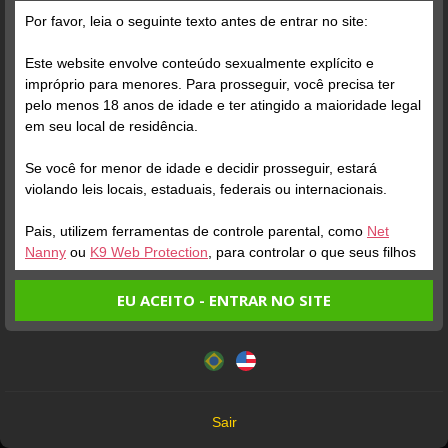
Por favor, leia o seguinte texto antes de entrar no site:
brolly2703
Este website envolve conteúdo sexualmente explícito e
stalker73
impróprio para menores. Para prosseguir, você precisa ter
Ela e muito querida, safada
pelo menos 18 anos de idade e ter atingido a maioridade legal
🔥
e gostosa, satisfação total
em seu local de residência.
Se você for menor de idade e decidir prosseguir, estará
stalker73
stalker73
violando leis locais, estaduais, federais ou internacionais.
Pais, utilizem ferramentas de controle parental, como
Net
❤️
Maravilhosa
Nanny
ou
K9 Web Protection
, para controlar o que seus filhos
veem.
roger997800
roger997800
EU ACEITO - ENTRAR NO SITE
Entrando no site, você confirma a veracidade dos seguintes
Este website utiliza cookies e tecnologias semelhantes de
fatos:
Inigualável
Simplesmente magnífica
acordo com nossa
Política de Privacidade
. Ao prosseguir
Tenho ao menos 18 anos de idade e sou maior de idade
você concorda com estes termos.
em meu local de residência.
JaxTellerRs
OK
Não vou redistribuir nenhum conteúdo do website.
FlyingDutch
Sair
Não vou permitir que menores de idade acessem o