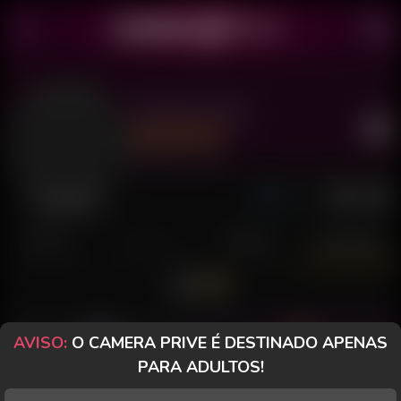
Gaúcha Alice
Último acesso: há 1 dia
Desconectada
POSTS
FANCLUB
PAGOS
AVALIAÇÕES
AVISO:
O CAMERA PRIVE É DESTINADO APENAS
lendahsv
Gustavo-B-20455
PARA ADULTOS!
Ótima, gostosa, pauzuda!
Gostosaaaaaa