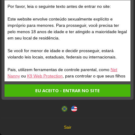
Grátis
Por favor, leia o seguinte texto antes de entrar no site:
Este website envolve conteúdo sexualmente explícito e
impróprio para menores. Para prosseguir, você precisa ter
pelo menos 18 anos de idade e ter atingido a maioridade legal
em seu local de residência.
Se você for menor de idade e decidir prosseguir, estará
Verifique sua conta
Verifique sua conta
violando leis locais, estaduais, federais ou internacionais.
Pais, utilizem ferramentas de controle parental, como
Net
1
1
5:08
0:17
Nanny
ou
K9 Web Protection
, para controlar o que seus filhos
veem.
EU ACEITO - ENTRAR NO SITE
Entrando no site, você confirma a veracidade dos seguintes
Este website utiliza cookies e tecnologias semelhantes de
fatos:
acordo com nossa
Política de Privacidade
. Ao prosseguir
Tenho ao menos 18 anos de idade e sou maior de idade
você concorda com estes termos.
em meu local de residência.
OK
Não vou redistribuir nenhum conteúdo do website.
Verifique sua conta
Verifique sua conta
Sair
Não vou permitir que menores de idade acessem o