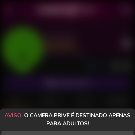
Gata Hotz
Último acesso: há 21 minutos
Online
ASSINAR FANCLUB
POSTS
FANCLUB
PAGOS
AVALIAÇÕES
AVISO:
O CAMERA PRIVE É DESTINADO APENAS
Posts
(107)
Fotos
(62)
Vídeos
(37)
PARA ADULTOS!