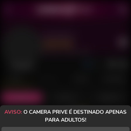
Gale Moon
Último acesso: 2 de Março de 2026
Desconectada
POSTS
FANCLUB
PAGOS
AVALIAÇÕES
Posts
(14)
Fotos
(4)
Vídeos
(8)
AVISO:
O CAMERA PRIVE É DESTINADO APENAS
Grátis
PARA ADULTOS!