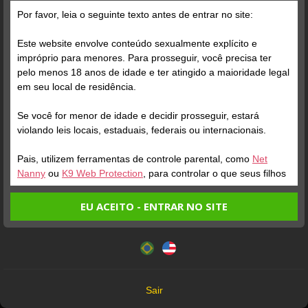
Por favor, leia o seguinte texto antes de entrar no site:
Este website envolve conteúdo sexualmente explícito e
impróprio para menores. Para prosseguir, você precisa ter
pelo menos 18 anos de idade e ter atingido a maioridade legal
Verifique sua conta
Verifique sua conta
em seu local de residência.
Se você for menor de idade e decidir prosseguir, estará
1
1
0:20
violando leis locais, estaduais, federais ou internacionais.
Pais, utilizem ferramentas de controle parental, como
Net
Nanny
ou
K9 Web Protection
, para controlar o que seus filhos
veem.
EU ACEITO - ENTRAR NO SITE
Entrando no site, você confirma a veracidade dos seguintes
Este website utiliza cookies e tecnologias semelhantes de
fatos:
acordo com nossa
Política de Privacidade
. Ao prosseguir
Verifique sua conta
Verifique sua conta
Tenho ao menos 18 anos de idade e sou maior de idade
você concorda com estes termos.
em meu local de residência.
1
1
0:12
0:12
OK
Não vou redistribuir nenhum conteúdo do website.
Sair
Olá boa noite! Estou
Não vou permitir que menores de idade acessem o