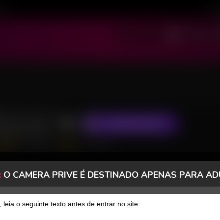
ivo
Cad
SOU MODELO
SOU USUÁRIO
irocud
ASSINAR FANCLUB
7520 Seguidores
1967 Curtidas
:
O CAMERA PRIVE É DESTINADO APENAS PARA AD
FANCLUB
PAGOS
, leia o seguinte texto antes de entrar no site: