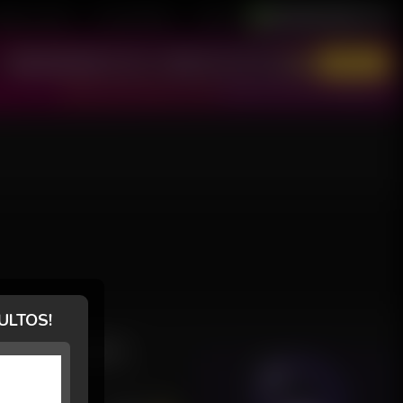
astre-se Grátis
Área de Modelos
Suporte
Português / Brasil
English / USA
Entrar
Não tem conta? Cadastre-se grátis!
Esqueci minha senha ou reativar conta
ULTOS!
AVALIAÇÕES