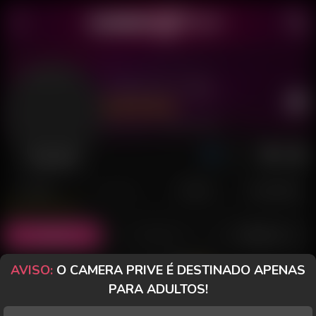
Gabizinha 18M
Último acesso: 17 de Maio de 2026
Desconectada
POSTS
FANCLUB
PAGOS
AVALIAÇÕES
Posts
(6)
Fotos
(0)
Vídeos
(1)
AVISO:
O CAMERA PRIVE É DESTINADO APENAS
Grátis
PARA ADULTOS!
Qual o nível da sua mente