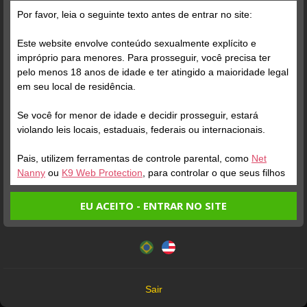
hoje?
Por favor, leia o seguinte texto antes de entrar no site:
A
Inocente
Este website envolve conteúdo sexualmente explícito e
impróprio para menores. Para prosseguir, você precisa ter
B
Malicioso
pelo menos 18 anos de idade e ter atingido a maioridade legal
em seu local de residência.
C
Dependendo Da Companhia
Se você for menor de idade e decidir prosseguir, estará
violando leis locais, estaduais, federais ou internacionais.
Pais, utilizem ferramentas de controle parental, como
Net
Nanny
ou
K9 Web Protection
, para controlar o que seus filhos
veem.
EU ACEITO - ENTRAR NO SITE
Entrando no site, você confirma a veracidade dos seguintes
Este website utiliza cookies e tecnologias semelhantes de
fatos:
acordo com nossa
Política de Privacidade
. Ao prosseguir
Tenho ao menos 18 anos de idade e sou maior de idade
você concorda com estes termos.
em meu local de residência.
OK
Não vou redistribuir nenhum conteúdo do website.
Sair
Não vou permitir que menores de idade acessem o