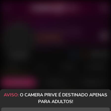
Fernando Dotado
Último acesso: há 10 horas
Desconectado
POSTS
FANCLUB
PAGOS
AVALIAÇÕES
Posts
(20)
Fotos
(11)
Vídeos
(8)
AVISO:
O CAMERA PRIVE É DESTINADO APENAS
Grátis
PARA ADULTOS!