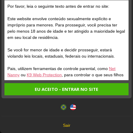
Por favor, leia o seguinte texto antes de entrar no site:
Este website envolve conteúdo sexualmente explícito e
impróprio para menores. Para prosseguir, você precisa ter
pelo menos 18 anos de idade e ter atingido a maioridade legal
Verifique sua conta
Verifique sua conta
em seu local de residência.
Se você for menor de idade e decidir prosseguir, estará
1
1
2:30
0:19
violando leis locais, estaduais, federais ou internacionais.
Pais, utilizem ferramentas de controle parental, como
Net
Nanny
ou
K9 Web Protection
, para controlar o que seus filhos
veem.
EU ACEITO - ENTRAR NO SITE
Entrando no site, você confirma a veracidade dos seguintes
Este website utiliza cookies e tecnologias semelhantes de
fatos:
acordo com nossa
Política de Privacidade
. Ao prosseguir
Verifique sua conta
Verifique sua conta
Tenho ao menos 18 anos de idade e sou maior de idade
você concorda com estes termos.
em meu local de residência.
1
1
2:00
5:44
OK
Não vou redistribuir nenhum conteúdo do website.
Sair
Não vou permitir que menores de idade acessem o