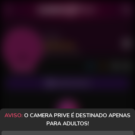
Eziah
Último acesso: há 1 minuto
Chat Privado
ASSINAR FANCLUB
AVISO:
O CAMERA PRIVE É DESTINADO APENAS
PARA ADULTOS!
POSTS
FANCLUB
PAGOS
AVALIAÇÕES