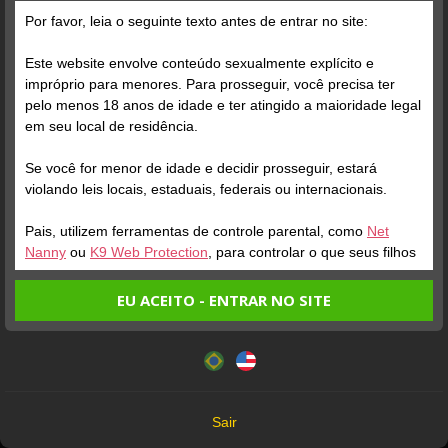
Por favor, leia o seguinte texto antes de entrar no site:
Este website envolve conteúdo sexualmente explícito e
impróprio para menores. Para prosseguir, você precisa ter
pelo menos 18 anos de idade e ter atingido a maioridade legal
Marcduron-51136
hawk6969
em seu local de residência.
Se você for menor de idade e decidir prosseguir, estará
Tremenda alegria encontrar
Só uma palavra:
violando leis locais, estaduais, federais ou internacionais.
uma pessoa tão doce e
APAIXONANTE! Essa dá
especial…. Sucesso
pra perder totalmente a
Pais, utilizem ferramentas de controle parental, como
Net
sempre
razão! Vc é magnífica,
Nanny
ou
K9 Web Protection
, para controlar o que seus filhos
cp1990
meu amor!
Tom-Gab
veem.
EU ACEITO - ENTRAR NO SITE
Perfeita! Um mulherão de
Perfeita
Entrando no site, você confirma a veracidade dos seguintes
classe, olhar profundo...
Este website utiliza cookies e tecnologias semelhantes de
fatos:
Atenciosa, de bom papo...
acordo com nossa
Política de Privacidade
. Ao prosseguir
Tenho ao menos 18 anos de idade e sou maior de idade
você concorda com estes termos.
E uma delícia, dona de um
em meu local de residência.
pipa_will
Junior40XXX
corpo escultural, safada, se
OK
Não vou redistribuir nenhum conteúdo do website.
entrega... Tudo foi ótimo!
Sair
Mt envolvente que delicia
Que tesao
Adorei conhecer.
Não vou permitir que menores de idade acessem o