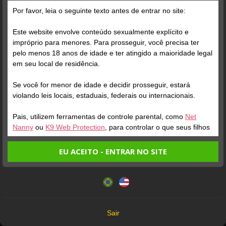
Por favor, leia o seguinte texto antes de entrar no site:
Este website envolve conteúdo sexualmente explícito e
impróprio para menores. Para prosseguir, você precisa ter
pelo menos 18 anos de idade e ter atingido a maioridade legal
Verifique sua conta
Verifique sua conta
em seu local de residência.
Se você for menor de idade e decidir prosseguir, estará
1
1
violando leis locais, estaduais, federais ou internacionais.
Pais, utilizem ferramentas de controle parental, como
Net
Nanny
ou
K9 Web Protection
, para controlar o que seus filhos
veem.
EU ACEITO - ENTRAR NO SITE
Entrando no site, você confirma a veracidade dos seguintes
Este website utiliza cookies e tecnologias semelhantes de
fatos:
acordo com nossa
Política de Privacidade
. Ao prosseguir
Verifique sua conta
Verifique sua conta
Tenho ao menos 18 anos de idade e sou maior de idade
você concorda com estes termos.
em meu local de residência.
1
1
OK
Não vou redistribuir nenhum conteúdo do website.
Sair
Não vou permitir que menores de idade acessem o