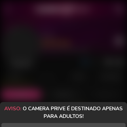
Eviie
Último acesso: 28 de Julho de 2026
Desconectada
POSTS
FANCLUB
PAGOS
AVALIAÇÕES
Posts
(9)
Fotos
(9)
Vídeos
(0)
AVISO:
O CAMERA PRIVE É DESTINADO APENAS
Grátis
PARA ADULTOS!