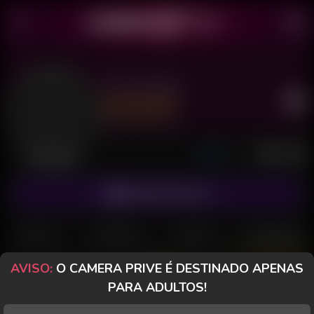
Evi3 Ginger
Último acesso: há 4 dias
Desconectada
ASSINAR FANCLUB
POSTS
FANCLUB
PAGOS
AVALIAÇÕES
AVISO:
O CAMERA PRIVE É DESTINADO APENAS
PARA ADULTOS!