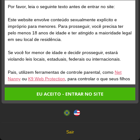
adrianopedepan
Por favor, leia o seguinte texto antes de entrar no site:
dandallion
o
Este website envolve conteúdo sexualmente explícito e
gostosa demais, rainha do
Gozei em 2 segundos kkkk
impróprio para menores. Para prosseguir, você precisa ter
funk, deusa da sentada
top demais
pelo menos 18 anos de idade e ter atingido a maioridade legal
em seu local de residência.
el0202
mkm-57962
Se você for menor de idade e decidir prosseguir, estará
violando leis locais, estaduais, federais ou internacionais.
Ela é simplesmente
Top demais e sem
Pais, utilizem ferramentas de controle parental, como
Net
maravilhosa, combinação
enrolação, e dona de um
Nanny
ou
K9 Web Protection
, para controlar o que seus filhos
de simpatia com uma
gemido surreal
veem.
mulher gostosa do crl !!! Já
EU ACEITO - ENTRAR NO SITE
keto55
javierbig
me deixou apaixonado,
Entrando no site, você confirma a veracidade dos seguintes
assinei o fan club e vale
Este website utiliza cookies e tecnologias semelhantes de
fatos:
Corpo perfeito. Bunda
Foi a melhor domme que já
super apena, novamente
acordo com nossa
Política de Privacidade
. Ao prosseguir
Tenho ao menos 18 anos de idade e sou maior de idade
maravilhosa l. Cuzinho
tive, e tive que suplicar
uma princesa incrível,
você concorda com estes termos.
em meu local de residência.
rosinha é lindo
bastante para me aceitar,
como uma verdadeira
OK
Não vou redistribuir nenhum conteúdo do website.
Sair
dadola
domme deveria ser. Ela é
Não vou permitir que menores de idade acessem o
carismatico007