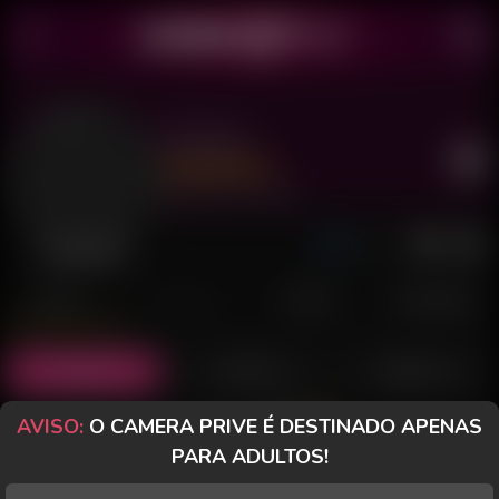
Selvaya
Último acesso: há 19 horas
Desconectada
POSTS
FANCLUB
PAGOS
AVALIAÇÕES
Posts
(9)
Fotos
(6)
Vídeos
(2)
AVISO:
O CAMERA PRIVE É DESTINADO APENAS
Grátis
PARA ADULTOS!