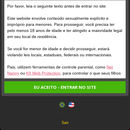
Por favor, leia o seguinte texto antes de entrar no site:
Este website envolve conteúdo sexualmente explícito e
impróprio para menores. Para prosseguir, você precisa ter
pelo menos 18 anos de idade e ter atingido a maioridade legal
Verifique sua conta
em seu local de residência.
Se você for menor de idade e decidir prosseguir, estará
2
violando leis locais, estaduais, federais ou internacionais.
Pais, utilizem ferramentas de controle parental, como
Net
Nanny
ou
K9 Web Protection
, para controlar o que seus filhos
veem.
EU ACEITO - ENTRAR NO SITE
Entrando no site, você confirma a veracidade dos seguintes
Este website utiliza cookies e tecnologias semelhantes de
fatos:
acordo com nossa
Política de Privacidade
. Ao prosseguir
Verifique sua conta
Verifique sua conta
Tenho ao menos 18 anos de idade e sou maior de idade
você concorda com estes termos.
em meu local de residência.
1
1
OK
Não vou redistribuir nenhum conteúdo do website.
Sair
Não vou permitir que menores de idade acessem o