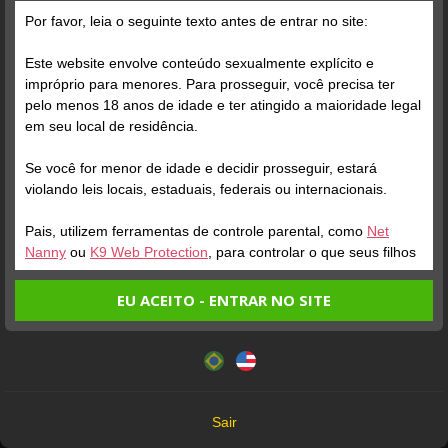
Grátis
Por favor, leia o seguinte texto antes de entrar no site:
Este website envolve conteúdo sexualmente explícito e
impróprio para menores. Para prosseguir, você precisa ter
pelo menos 18 anos de idade e ter atingido a maioridade legal
em seu local de residência.
Se você for menor de idade e decidir prosseguir, estará
Verifique sua conta
Verifique sua conta
violando leis locais, estaduais, federais ou internacionais.
Pais, utilizem ferramentas de controle parental, como
Net
1
2:31
1
Nanny
ou
K9 Web Protection
, para controlar o que seus filhos
veem.
EU ACEITO - ENTRAR NO SITE
Entrando no site, você confirma a veracidade dos seguintes
Este website utiliza cookies e tecnologias semelhantes de
fatos:
acordo com nossa
Política de Privacidade
. Ao prosseguir
Tenho ao menos 18 anos de idade e sou maior de idade
você concorda com estes termos.
em meu local de residência.
OK
Não vou redistribuir nenhum conteúdo do website.
Verifique sua conta
Verifique sua conta
Sair
Não vou permitir que menores de idade acessem o