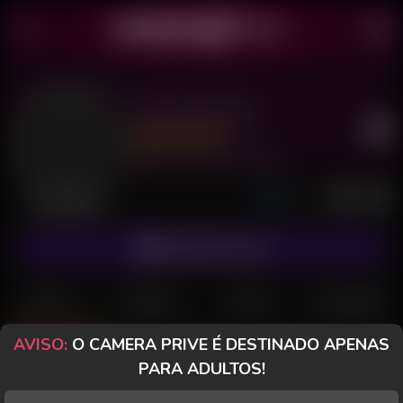
Eu The Carlos
Último acesso: 30 de Julho de 2026
Desconectado
ASSINAR FANCLUB
POSTS
FANCLUB
PAGOS
AVALIAÇÕES
AVISO:
O CAMERA PRIVE É DESTINADO APENAS
Posts
(35)
Fotos
(14)
Vídeos
(18)
PARA ADULTOS!