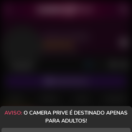
Adones Dotado
Último acesso: há 2 horas
Desconectado
ASSINAR FANCLUB
POSTS
FANCLUB
PAGOS
AVALIAÇÕES
AVISO:
O CAMERA PRIVE É DESTINADO APENAS
Posts
(176)
Fotos
(48)
Vídeos
(121)
PARA ADULTOS!