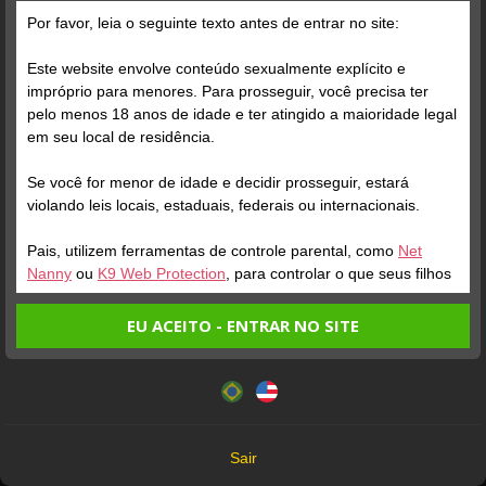
Grátis
Por favor, leia o seguinte texto antes de entrar no site:
Este website envolve conteúdo sexualmente explícito e
impróprio para menores. Para prosseguir, você precisa ter
pelo menos 18 anos de idade e ter atingido a maioridade legal
em seu local de residência.
Se você for menor de idade e decidir prosseguir, estará
Verifique sua conta
violando leis locais, estaduais, federais ou internacionais.
Pais, utilizem ferramentas de controle parental, como
Net
2
Nanny
ou
K9 Web Protection
, para controlar o que seus filhos
veem.
EU ACEITO - ENTRAR NO SITE
Entrando no site, você confirma a veracidade dos seguintes
Este website utiliza cookies e tecnologias semelhantes de
fatos:
acordo com nossa
Política de Privacidade
. Ao prosseguir
Tenho ao menos 18 anos de idade e sou maior de idade
você concorda com estes termos.
em meu local de residência.
OK
Não vou redistribuir nenhum conteúdo do website.
Verifique sua conta
Verifique sua conta
Sair
Não vou permitir que menores de idade acessem o