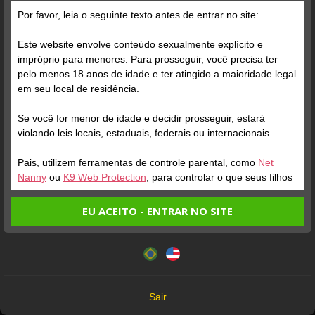
Por favor, leia o seguinte texto antes de entrar no site:
Este website envolve conteúdo sexualmente explícito e
impróprio para menores. Para prosseguir, você precisa ter
pelo menos 18 anos de idade e ter atingido a maioridade legal
Verifique sua conta
Verifique sua conta
em seu local de residência.
Se você for menor de idade e decidir prosseguir, estará
1
3
violando leis locais, estaduais, federais ou internacionais.
Pais, utilizem ferramentas de controle parental, como
Net
Nanny
ou
K9 Web Protection
, para controlar o que seus filhos
veem.
EU ACEITO - ENTRAR NO SITE
Entrando no site, você confirma a veracidade dos seguintes
Este website utiliza cookies e tecnologias semelhantes de
fatos:
acordo com nossa
Política de Privacidade
. Ao prosseguir
Verifique sua conta
Tenho ao menos 18 anos de idade e sou maior de idade
você concorda com estes termos.
em meu local de residência.
1
OK
Não vou redistribuir nenhum conteúdo do website.
SOPHIE
MARIA DUDA
Sair
DIAS
25
Não vou permitir que menores de idade acessem o