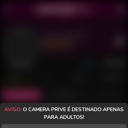
Encanto Model
Último acesso: há 8 horas
Desconectada
POSTS
FANCLUB
PAGOS
AVALIAÇÕES
Posts
(5)
Fotos
(5)
Vídeos
(0)
AVISO:
O CAMERA PRIVE É DESTINADO APENAS
Grátis
PARA ADULTOS!