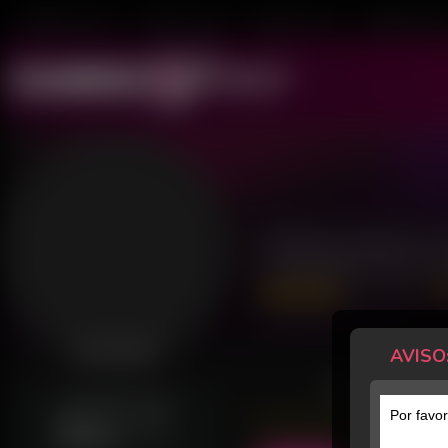
Mulheres ao Vivo
Transex ao Vivo
Homens ao Vivo
Transboys ao V
Eduarda 
28 Avaliações
Último acesso: há 17 horas
AVISO
Desconectada
POSTS
GERALMENTE ONLINE
Por favor
Dom
02h