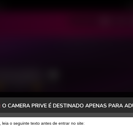
ivo
Cad
SOU MODELO
SOU USUÁRIO
Gonçalve
2924 Seguidores
22 Curtidas
:
O CAMERA PRIVE É DESTINADO APENAS PARA AD
FANCLUB
PAGOS
, leia o seguinte texto antes de entrar no site: