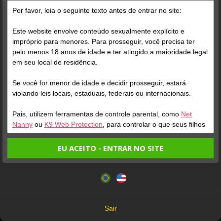
A marca de 4000 seguidores foi alcançada!
Por favor, leia o seguinte texto antes de entrar no site:
Este website envolve conteúdo sexualmente explícito e
impróprio para menores. Para prosseguir, você precisa ter
pelo menos 18 anos de idade e ter atingido a maioridade legal
em seu local de residência.
Se você for menor de idade e decidir prosseguir, estará
violando leis locais, estaduais, federais ou internacionais.
Pais, utilizem ferramentas de controle parental, como
Net
Nanny
ou
K9 Web Protection
, para controlar o que seus filhos
veem.
EU ACEITO - ENTRAR NO SITE
Entrando no site, você confirma a veracidade dos seguintes
Este website utiliza cookies e tecnologias semelhantes de
fatos:
acordo com nossa
Política de Privacidade
. Ao prosseguir
Tenho ao menos 18 anos de idade e sou maior de idade
você concorda com estes termos.
em meu local de residência.
OK
Não vou redistribuir nenhum conteúdo do website.
Sair
Não vou permitir que menores de idade acessem o