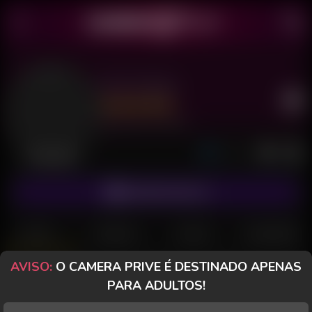
Dot Tsudo
Último acesso: há 22 horas
Desconectado
ASSINAR FANCLUB
POSTS
FANCLUB
PAGOS
AVALIAÇÕES
AVISO:
O CAMERA PRIVE É DESTINADO APENAS
CameraPrive.com
PARA ADULTOS!
Mensagem especial