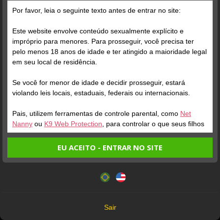
Parabéns, Phil dot 20! Há 2 anos, você fazia sua grande estreia
Por favor, leia o seguinte texto antes de entrar no site:
no site. De lá pra cá foram muitos shows, muitas conquistas e,
claro, muitos Seguidores e Crushes apaixonados. E todos
Este website envolve conteúdo sexualmente explícito e
concordam com a gente: é um prazer enorme fazer parte da
impróprio para menores. Para prosseguir, você precisa ter
sua história.
pelo menos 18 anos de idade e ter atingido a maioridade legal
em seu local de residência.
Se você for menor de idade e decidir prosseguir, estará
violando leis locais, estaduais, federais ou internacionais.
Pais, utilizem ferramentas de controle parental, como
Net
Nanny
ou
K9 Web Protection
, para controlar o que seus filhos
veem.
EU ACEITO - ENTRAR NO SITE
Entrando no site, você confirma a veracidade dos seguintes
Este website utiliza cookies e tecnologias semelhantes de
fatos:
acordo com nossa
Política de Privacidade
. Ao prosseguir
Tenho ao menos 18 anos de idade e sou maior de idade
você concorda com estes termos.
em meu local de residência.
OK
Não vou redistribuir nenhum conteúdo do website.
Sair
Não vou permitir que menores de idade acessem o