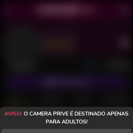
Dot Tsudo
Último acesso: há 1 dia
Desconectado
ASSINAR FANCLUB
POSTS
FANCLUB
PAGOS
AVALIAÇÕES
AVISO:
O CAMERA PRIVE É DESTINADO APENAS
CameraPrive.com
PARA ADULTOS!
Mensagem especial