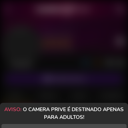
Donna Hot
Último acesso: há 5 horas
Desconectada
ASSINAR FANCLUB
POSTS
FANCLUB
PAGOS
AVALIAÇÕES
AVISO:
O CAMERA PRIVE É DESTINADO APENAS
Posts
(14)
Fotos
(11)
Vídeos
(1)
PARA ADULTOS!