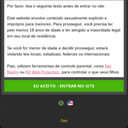
Grátis
Por favor, leia o seguinte texto antes de entrar no site:
Este website envolve conteúdo sexualmente explícito e
impróprio para menores. Para prosseguir, você precisa ter
pelo menos 18 anos de idade e ter atingido a maioridade legal
em seu local de residência.
Se você for menor de idade e decidir prosseguir, estará
Verifique sua conta
Verifique sua conta
violando leis locais, estaduais, federais ou internacionais.
Pais, utilizem ferramentas de controle parental, como
Net
1
1
1:42
Nanny
ou
K9 Web Protection
, para controlar o que seus filhos
veem.
Fds cheio de tesão indo
EU ACEITO - ENTRAR NO SITE
conhecer amigos do
Entrando no site, você confirma a veracidade dos seguintes
marido😈
Este website utiliza cookies e tecnologias semelhantes de
fatos:
acordo com nossa
Política de Privacidade
. Ao prosseguir
Tenho ao menos 18 anos de idade e sou maior de idade
você concorda com estes termos.
em meu local de residência.
OK
Não vou redistribuir nenhum conteúdo do website.
Sair
Não vou permitir que menores de idade acessem o