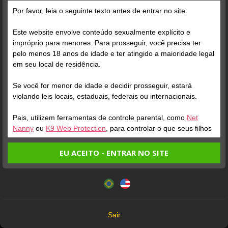
Grátis
Por favor, leia o seguinte texto antes de entrar no site:
Este website envolve conteúdo sexualmente explícito e
impróprio para menores. Para prosseguir, você precisa ter
pelo menos 18 anos de idade e ter atingido a maioridade legal
em seu local de residência.
Se você for menor de idade e decidir prosseguir, estará
Verifique sua conta
Verifique sua conta
violando leis locais, estaduais, federais ou internacionais.
Pais, utilizem ferramentas de controle parental, como
Net
1
1
0:20
0:39
Nanny
ou
K9 Web Protection
, para controlar o que seus filhos
veem.
EU ACEITO - ENTRAR NO SITE
Entrando no site, você confirma a veracidade dos seguintes
Este website utiliza cookies e tecnologias semelhantes de
fatos:
acordo com nossa
Política de Privacidade
. Ao prosseguir
Tenho ao menos 18 anos de idade e sou maior de idade
você concorda com estes termos.
em meu local de residência.
OK
Não vou redistribuir nenhum conteúdo do website.
Verifique sua conta
Verifique sua conta
Sair
Não vou permitir que menores de idade acessem o