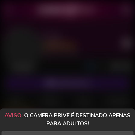
Diego
Último acesso: há 4 horas
Desconectado
ASSINAR FANCLUB
POSTS
FANCLUB
PAGOS
AVALIAÇÕES
AVISO:
O CAMERA PRIVE É DESTINADO APENAS
Posts
(35)
Fotos
(14)
Vídeos
(14)
PARA ADULTOS!