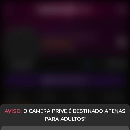
Dayana Visage 24
Último acesso: há 18 horas
Desconectada
ASSINAR FANCLUB
POSTS
FANCLUB
PAGOS
AVALIAÇÕES
AVISO:
O CAMERA PRIVE É DESTINADO APENAS
Posts
(21)
Fotos
(3)
Vídeos
(9)
PARA ADULTOS!