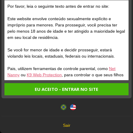
Grátis
Por favor, leia o seguinte texto antes de entrar no site:
Este website envolve conteúdo sexualmente explícito e
impróprio para menores. Para prosseguir, você precisa ter
pelo menos 18 anos de idade e ter atingido a maioridade legal
em seu local de residência.
Se você for menor de idade e decidir prosseguir, estará
Verifique sua conta
violando leis locais, estaduais, federais ou internacionais.
Pais, utilizem ferramentas de controle parental, como
Net
1
Nanny
ou
K9 Web Protection
, para controlar o que seus filhos
veem.
EU ACEITO - ENTRAR NO SITE
Entrando no site, você confirma a veracidade dos seguintes
Este website utiliza cookies e tecnologias semelhantes de
fatos:
acordo com nossa
Política de Privacidade
. Ao prosseguir
Tenho ao menos 18 anos de idade e sou maior de idade
você concorda com estes termos.
em meu local de residência.
OK
Não vou redistribuir nenhum conteúdo do website.
Verifique sua conta
Verifique sua conta
Sair
Não vou permitir que menores de idade acessem o