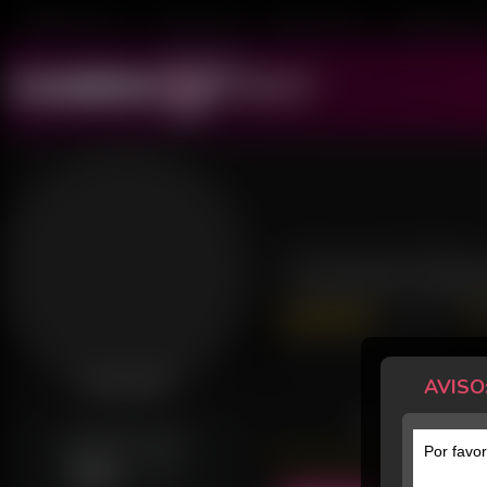
Mulheres ao Vivo
Transex ao Vivo
Homens ao Vivo
Transboys ao V
Daniel Ba
16 Avaliações
Último acesso: há 4 horas
AVISO
Desconectado
POSTS
GERALMENTE ONLINE
Por favor
Sab
12h