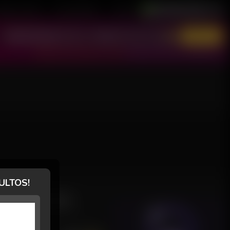
astre-se Grátis
Área de Modelos
Suporte
Português / Brasil
English / USA
Entrar
Não tem conta? Cadastre-se grátis!
Esqueci minha senha ou reativar conta
ULTOS!
AVALIAÇÕES