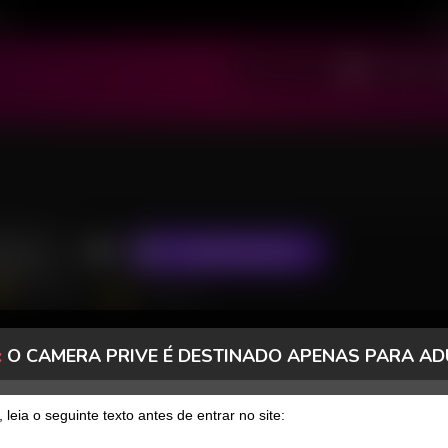
ivo
Cad
SOU MODELO
SOU USUÁRIO
iano
ASSINAR FANCLUB
289 Seguidores
201 Curtidas
:
O CAMERA PRIVE É DESTINADO APENAS PARA AD
FANCLUB
PAGOS
, leia o seguinte texto antes de entrar no site: