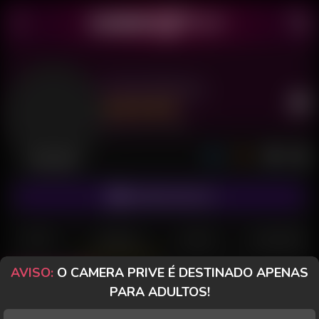
Daniel Baiano
Último acesso: há 5 horas
Desconectado
ASSINAR FANCLUB
POSTS
FANCLUB
PAGOS
AVALIAÇÕES
AVISO:
O CAMERA PRIVE É DESTINADO APENAS
Todos (2)
Fotos (2)
Vídeos (0)
PARA ADULTOS!