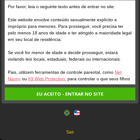
Por favor, leia o seguinte texto antes de entrar no site:
Este website envolve conteúdo sexualmente explícito e
impróprio para menores. Para prosseguir, você precisa ter
pelo menos 18 anos de idade e ter atingido a maioridade legal
em seu local de residência.
Se você for menor de idade e decidir prosseguir, estará
Verifique sua conta
Verifique sua conta
violando leis locais, estaduais, federais ou internacionais.
Pais, utilizem ferramentas de controle parental, como
Net
1
1
Nanny
ou
K9 Web Protection
, para controlar o que seus filhos
veem.
EU ACEITO - ENTRAR NO SITE
Entrando no site, você confirma a veracidade dos seguintes
Este website utiliza cookies e tecnologias semelhantes de
fatos:
acordo com nossa
Política de Privacidade
. Ao prosseguir
Tenho ao menos 18 anos de idade e sou maior de idade
você concorda com estes termos.
Todos os Modelos que aparecem neste site têm mais de 18 anos
em meu local de residência.
18 U.S.C. 2257 Record-Keeping Requirements Compliance Statement
OK
Não vou redistribuir nenhum conteúdo do website.
Sair
Não vou permitir que menores de idade acessem o