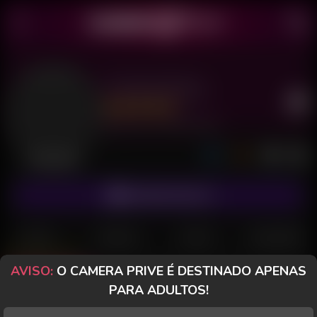
Cristina Ruiva
Último acesso: 20 de Maio de 2026
Desconectada
ASSINAR FANCLUB
POSTS
FANCLUB
PAGOS
AVALIAÇÕES
AVISO:
O CAMERA PRIVE É DESTINADO APENAS
Posts
(180)
Fotos
(173)
Vídeos
(3)
PARA ADULTOS!