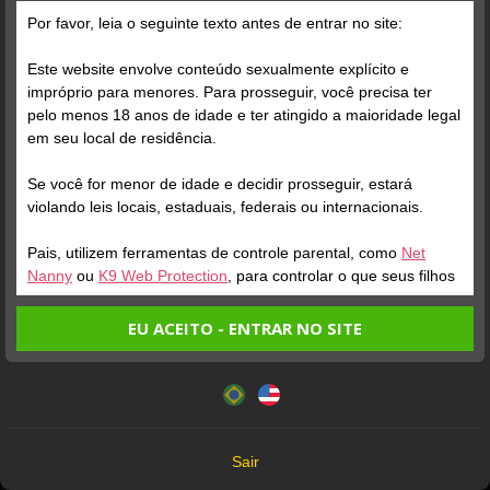
Grátis
Por favor, leia o seguinte texto antes de entrar no site:
Este website envolve conteúdo sexualmente explícito e
impróprio para menores. Para prosseguir, você precisa ter
pelo menos 18 anos de idade e ter atingido a maioridade legal
em seu local de residência.
Se você for menor de idade e decidir prosseguir, estará
Verifique sua conta
Verifique sua conta
violando leis locais, estaduais, federais ou internacionais.
Pais, utilizem ferramentas de controle parental, como
Net
22
28 /
2
Nanny
ou
K9 Web Protection
, para controlar o que seus filhos
veem.
EU ACEITO - ENTRAR NO SITE
Entrando no site, você confirma a veracidade dos seguintes
Este website utiliza cookies e tecnologias semelhantes de
fatos:
acordo com nossa
Política de Privacidade
. Ao prosseguir
Tenho ao menos 18 anos de idade e sou maior de idade
você concorda com estes termos.
em meu local de residência.
OK
Não vou redistribuir nenhum conteúdo do website.
Verifique sua conta
Verifique sua conta
Sair
Não vou permitir que menores de idade acessem o