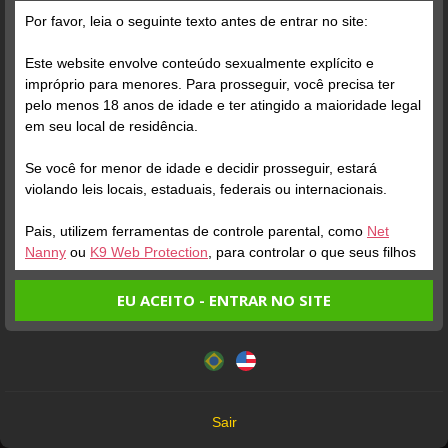
Por favor, leia o seguinte texto antes de entrar no site:
Grátis
Este website envolve conteúdo sexualmente explícito e
impróprio para menores. Para prosseguir, você precisa ter
pelo menos 18 anos de idade e ter atingido a maioridade legal
em seu local de residência.
Se você for menor de idade e decidir prosseguir, estará
violando leis locais, estaduais, federais ou internacionais.
Pais, utilizem ferramentas de controle parental, como
Net
Verifique sua conta
Verifique sua conta
Nanny
ou
K9 Web Protection
, para controlar o que seus filhos
veem.
1
0:07
1
EU ACEITO - ENTRAR NO SITE
Entrando no site, você confirma a veracidade dos seguintes
Este website utiliza cookies e tecnologias semelhantes de
fatos:
acordo com nossa
Política de Privacidade
. Ao prosseguir
Tenho ao menos 18 anos de idade e sou maior de idade
você concorda com estes termos.
em meu local de residência.
OK
Não vou redistribuir nenhum conteúdo do website.
Sair
Não vou permitir que menores de idade acessem o