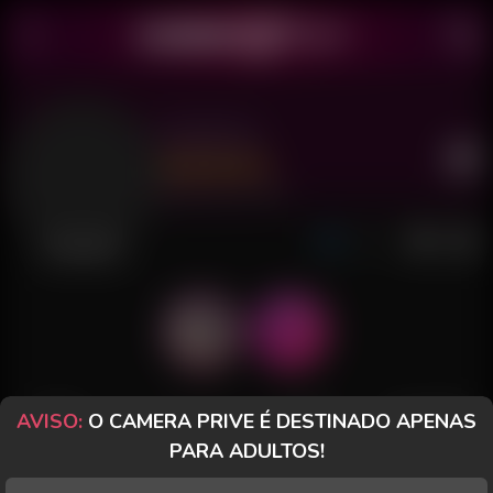
Cleo Priv
Último acesso: há 1 hora
Desconectada
AVISO:
O CAMERA PRIVE É DESTINADO APENAS
POSTS
FANCLUB
PAGOS
AVALIAÇÕES
PARA ADULTOS!
Posts
(44)
Fotos
(27)
Vídeos
(14)