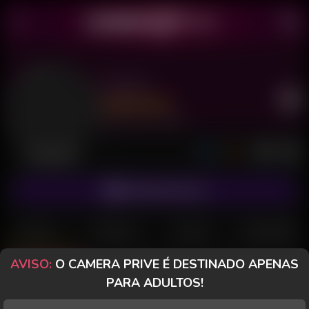
Charm
Último acesso: há 14 horas
Desconectada
ASSINAR FANCLUB
POSTS
FANCLUB
PAGOS
AVALIAÇÕES
AVISO:
O CAMERA PRIVE É DESTINADO APENAS
Posts
(133)
Fotos
(101)
Vídeos
(29)
PARA ADULTOS!