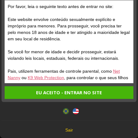
Grátis
Por favor, leia o seguinte texto antes de entrar no site:
Este website envolve conteúdo sexualmente explícito e
impróprio para menores. Para prosseguir, você precisa ter
pelo menos 18 anos de idade e ter atingido a maioridade legal
em seu local de residência.
Se você for menor de idade e decidir prosseguir, estará
Verifique sua conta
Verifique sua conta
violando leis locais, estaduais, federais ou internacionais.
Pais, utilizem ferramentas de controle parental, como
Net
3
5
Nanny
ou
K9 Web Protection
, para controlar o que seus filhos
veem.
EU ACEITO - ENTRAR NO SITE
Entrando no site, você confirma a veracidade dos seguintes
Este website utiliza cookies e tecnologias semelhantes de
fatos:
acordo com nossa
Política de Privacidade
. Ao prosseguir
Tenho ao menos 18 anos de idade e sou maior de idade
você concorda com estes termos.
em meu local de residência.
OK
Não vou redistribuir nenhum conteúdo do website.
Verifique sua conta
Verifique sua conta
Sair
Não vou permitir que menores de idade acessem o