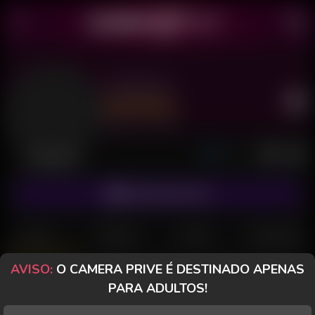
Ceifadora
Último acesso: há 2 dias
Desconectada
ASSINAR FANCLUB
POSTS
FANCLUB
PAGOS
AVALIAÇÕES
AVISO:
O CAMERA PRIVE É DESTINADO APENAS
CameraPrive.com
PARA ADULTOS!
Mensagem especial