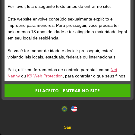
A marca de 100 avaliações foi alcançada!
Por favor, leia o seguinte texto antes de entrar no site:
Este website envolve conteúdo sexualmente explícito e
impróprio para menores. Para prosseguir, você precisa ter
pelo menos 18 anos de idade e ter atingido a maioridade legal
em seu local de residência.
Se você for menor de idade e decidir prosseguir, estará
violando leis locais, estaduais, federais ou internacionais.
Pais, utilizem ferramentas de controle parental, como
Net
Nanny
ou
K9 Web Protection
, para controlar o que seus filhos
veem.
EU ACEITO - ENTRAR NO SITE
Entrando no site, você confirma a veracidade dos seguintes
Este website utiliza cookies e tecnologias semelhantes de
fatos:
acordo com nossa
Política de Privacidade
. Ao prosseguir
Tenho ao menos 18 anos de idade e sou maior de idade
você concorda com estes termos.
em meu local de residência.
OK
Não vou redistribuir nenhum conteúdo do website.
Sair
Não vou permitir que menores de idade acessem o