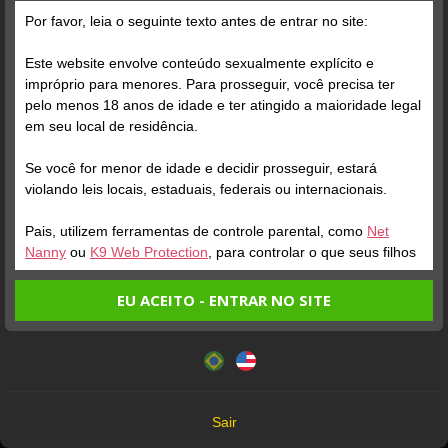
Por favor, leia o seguinte texto antes de entrar no site:
Este website envolve conteúdo sexualmente explícito e
impróprio para menores. Para prosseguir, você precisa ter
pelo menos 18 anos de idade e ter atingido a maioridade legal
em seu local de residência.
Se você for menor de idade e decidir prosseguir, estará
violando leis locais, estaduais, federais ou internacionais.
PHIL
RYAN DOT 22
SANT
Online
Online
Pais, utilizem ferramentas de controle parental, como
Net
Nanny
ou
K9 Web Protection
, para controlar o que seus filhos
veem.
EU ACEITO - ENTRAR NO SITE
Entrando no site, você confirma a veracidade dos seguintes
Este website utiliza cookies e tecnologias semelhantes de
fatos:
acordo com nossa
Política de Privacidade
. Ao prosseguir
Tenho ao menos 18 anos de idade e sou maior de idade
Todos os Modelos que aparecem neste site têm mais de 18 anos
você concorda com estes termos.
em meu local de residência.
18 U.S.C. 2257 Record-Keeping Requirements Compliance Statement
OK
Não vou redistribuir nenhum conteúdo do website.
Sair
Não vou permitir que menores de idade acessem o