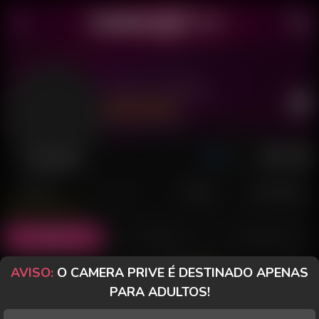
Castro Safado
Último acesso: há 1 hora
Desconectado
POSTS
FANCLUB
PAGOS
AVALIAÇÕES
Posts
(2)
Fotos
(0)
Vídeos
(0)
AVISO:
O CAMERA PRIVE É DESTINADO APENAS
Grátis
PARA ADULTOS!